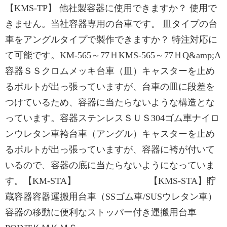
【KMS-TP】 他社製容器に使用できますか？ 使用で
きません。当社容器専用の台車です。 皿タイプの台
車をアングルタイプで製作できますか？ 特注対応に
て可能です。KM-565～77ＨKMS-565～77ＨQ&amp;A
容器ＳＳクロムメッキ台車（皿）キャスターを止め
るボルトが出っ張っていますが、台車の皿に段差を
つけているため、容器に当たらないような構造とな
っています。容器ステンレスＳＵＳ304ゴム車ナイロ
ンウレタン車袴台車（アングル）キャスターを止め
るボルトが出っ張っていますが、容器に袴が付いて
いるので、容器の底に当たらないようになっていま
す。【KM-STA】 【KMS-STA】貯
蔵容器容器運搬用台車（SSゴム車/SUSウレタン車）
容器の移動に便利なストッパー付き運搬用台車