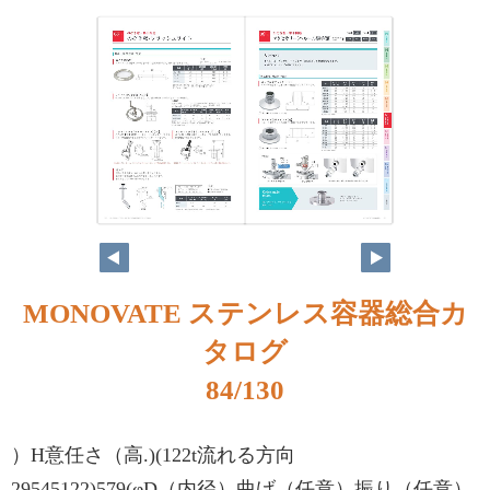
MONOVATE ステンレス容器総合カ
タログ
84/130
）H意任さ（高.)(122t流れる方向
29545122)579(φD（内径）曲げ（任意）振り（任意）