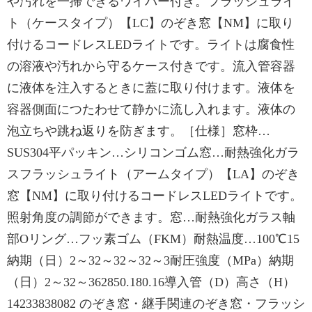
や汚れを一掃できるワイパー付き。フラッシュライ
ト（ケースタイプ）【LC】のぞき窓【NM】に取り
付けるコードレスLEDライトです。ライトは腐食性
の溶液や汚れから守るケース付きです。流入管容器
に液体を注入するときに蓋に取り付けます。液体を
容器側面につたわせて静かに流し入れます。液体の
泡立ちや跳ね返りを防ぎます。［仕様］窓枠…
SUS304平パッキン…シリコンゴム窓…耐熱強化ガラ
スフラッシュライト（アームタイプ）【LA】のぞき
窓【NM】に取り付けるコードレスLEDライトです。
照射角度の調節ができます。窓…耐熱強化ガラス軸
部Oリング…フッ素ゴム（FKM）耐熱温度…100℃15
納期（日）2～32～32～32～3耐圧強度（MPa）納期
（日）2～32～362850.180.16導入管（D）高さ（H）
14233838082 のぞき窓・継手関連のぞき窓・フラッシ